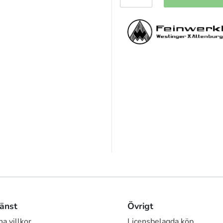
änst
Övrigt
a villkor
Licensbelagda köp