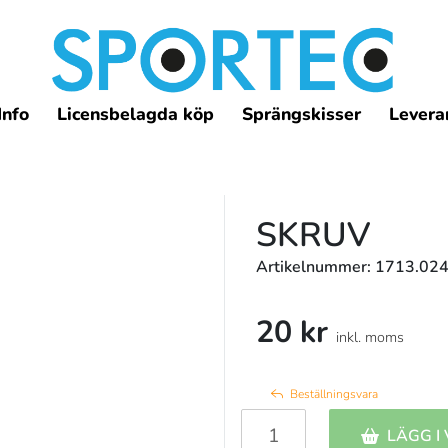
Info
Licensbelagda köp
Sprängskisser
Leveran
SKRUV
Artikelnummer: 1713.024
20 kr
inkl. moms
Beställningsvara
LÄGG I