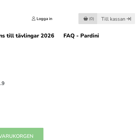
Till kassan
Logga in
(0)
s till tävlingar 2026
FAQ - Pardini
.9
 VARUKORGEN