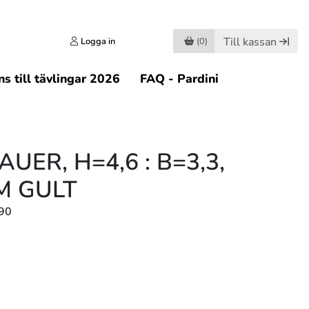
Till kassan
Logga in
(0)
s till tävlingar 2026
FAQ - Pardini
UER, H=4,6 : B=3,3,
M GULT
90