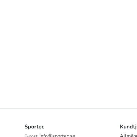
Sportec
Kundtj
info@sportec.se
Allmänn
E-post: