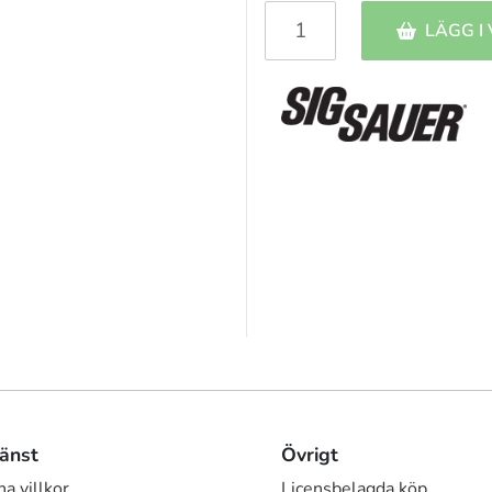
LÄGG I
änst
Övrigt
a villkor
Licensbelagda köp