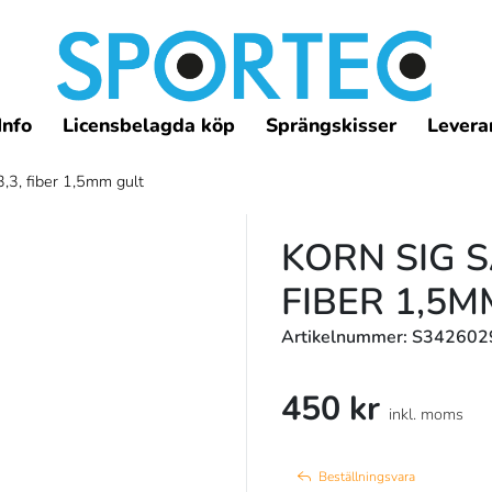
Info
Licensbelagda köp
Sprängskisser
Leveran
,3, fiber 1,5mm gult
KORN SIG SA
FIBER 1,5M
Artikelnummer: S342602
450 kr
inkl. moms
Beställningsvara