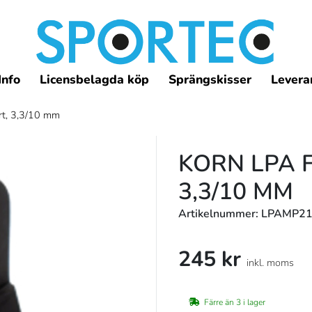
Info
Licensbelagda köp
Sprängskisser
Leveran
rt, 3,3/10 mm
KORN LPA F
3,3/10 MM
Artikelnummer: LPAMP2
245 kr
inkl. moms
Färre än 3 i lager