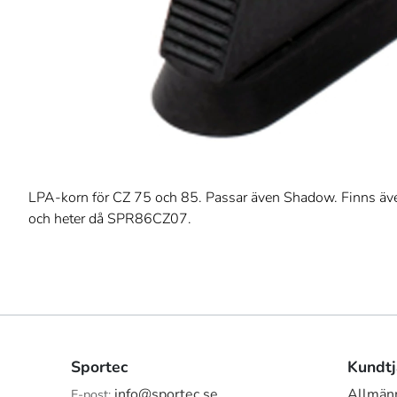
LPA-korn för CZ 75 och 85. Passar även Shadow. Finns äv
och heter då SPR86CZ07.
Sportec
Kundtj
info@sportec.se
Allmänn
E-post: