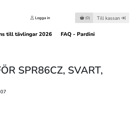
Till kassan
Logga in
(0)
s till tävlingar 2026
FAQ - Pardini
ÖR SPR86CZ, SVART,
107