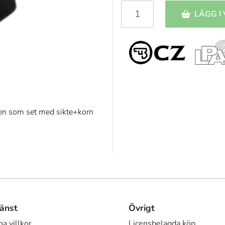
LÄGG I
en som set med sikte+korn
änst
Övrigt
a villkor
Licensbelagda köp