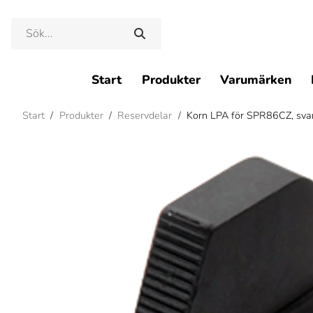
Start
Produkter
Varumärken
Start
/
Produkter
/
Reservdelar
/
Korn LPA för SPR86CZ, sva