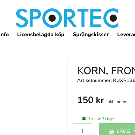
Info
Licensbelagda köp
Sprängskisser
Leveran
KORN, FRON
Artikelnummer: RUXR13
150 kr
inkl. moms
Färre än 3 i lager
LÄGG I