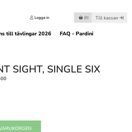
Till kassan
Logga in
(0)
s till tävlingar 2026
FAQ - Pardini
T SIGHT, SINGLE SIX
600
 VARUKORGEN