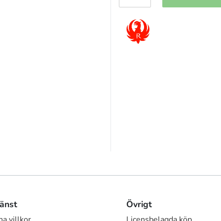
änst
Övrigt
a villkor
Licensbelagda köp