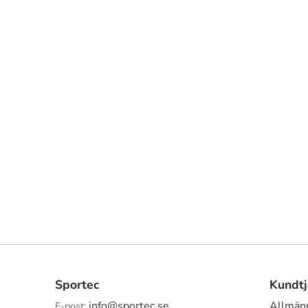
Sportec
Kundtj
info@sportec.se
Allmänn
E-post: