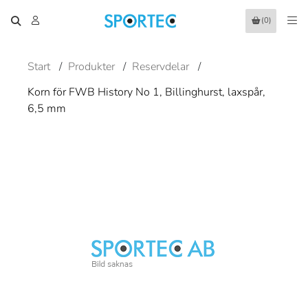
(0)
Start
/
Produkter
/
Reservdelar
/
Korn för FWB History No 1, Billinghurst, laxspår,
6,5 mm