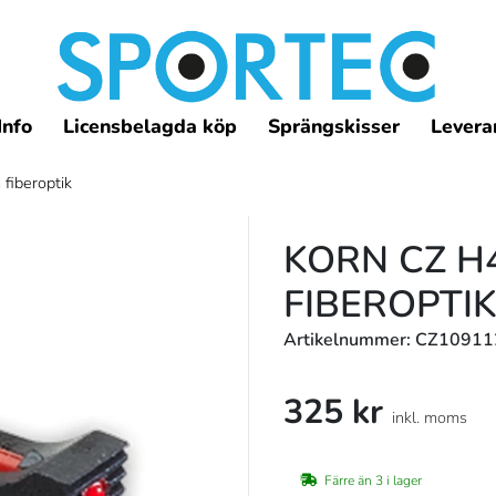
Info
Licensbelagda köp
Sprängskisser
Leveran
fiberoptik
KORN CZ H4
FIBEROPTI
Artikelnummer: CZ1091
325 kr
inkl. moms
Färre än 3 i lager