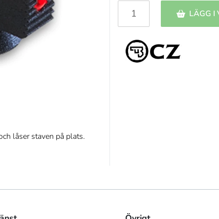
LÄGG I
ch låser staven på plats.
änst
Övrigt