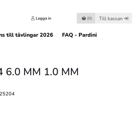
Till kassan
Logga in
(0)
s till tävlingar 2026
FAQ - Pardini
 6.0 MM 1.0 MM
K
125204