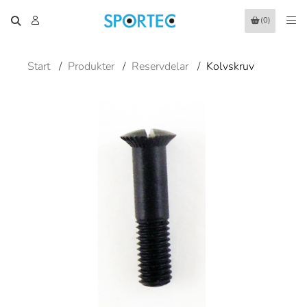
(0)
Start
/
Produkter
/
Reservdelar
/
Kolvskruv