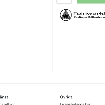
änst
Övrigt
a villkor
Licensbelagda köp