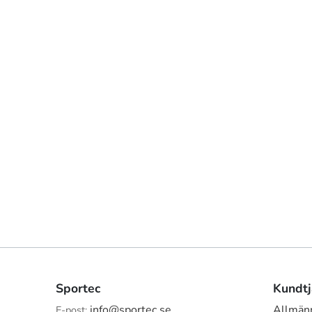
Sportec
Kundtj
info@sportec.se
Allmänn
E-post: