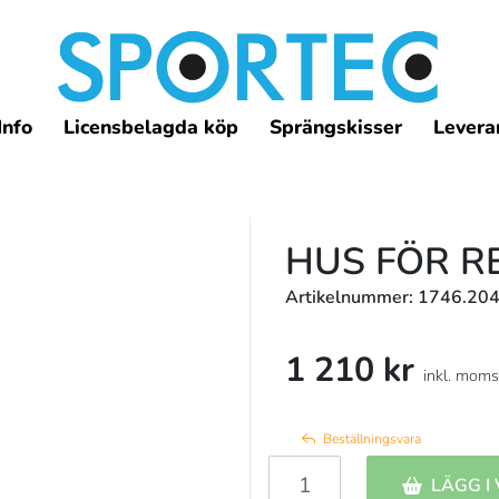
Info
Licensbelagda köp
Sprängskisser
Leveran
HUS FÖR R
Artikelnummer: 1746.204
1 210 kr
inkl. moms
Beställningsvara
LÄGG I