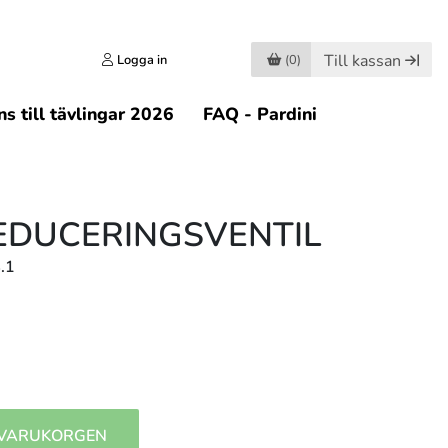
Till kassan
Logga in
(0)
s till tävlingar 2026
FAQ - Pardini
EDUCERINGSVENTIL
.1
 VARUKORGEN