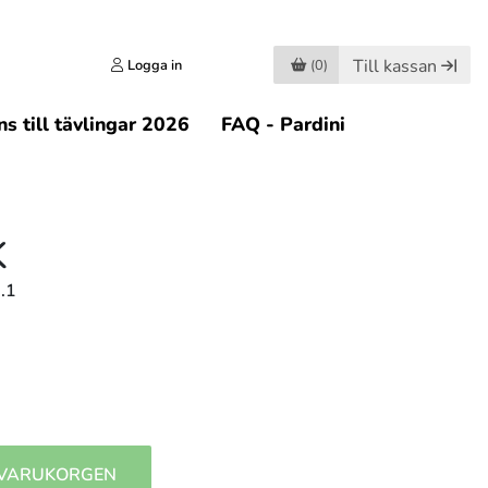
Till kassan
Logga in
(0)
s till tävlingar 2026
FAQ - Pardini
K
.1
 VARUKORGEN