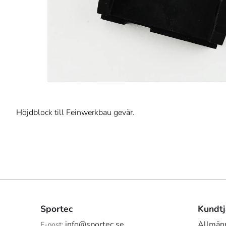
Höjdblock till Feinwerkbau gevär.
Sportec
Kundtj
info@sportec.se
Allmänn
E-post: