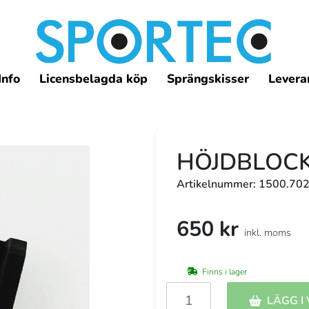
Info
Licensbelagda köp
Sprängskisser
Leveran
HÖJDBLOC
Artikelnummer: 1500.702
650 kr
inkl. moms
Finns i lager
LÄGG I