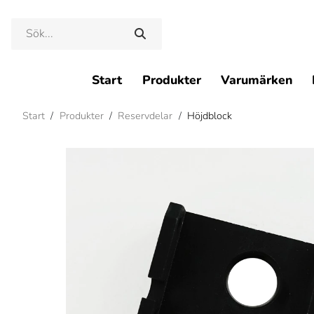
Start
Produkter
Varumärken
Start
/
Produkter
/
Reservdelar
/
Höjdblock