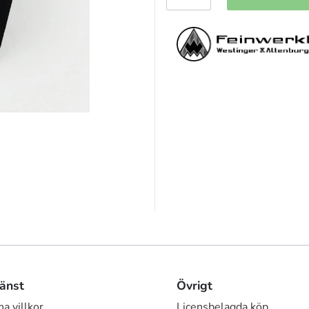
änst
Övrigt
a villkor
Licensbelagda köp