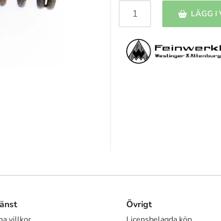
LÄGG I
änst
Övrigt
a villkor
Licensbelagda köp