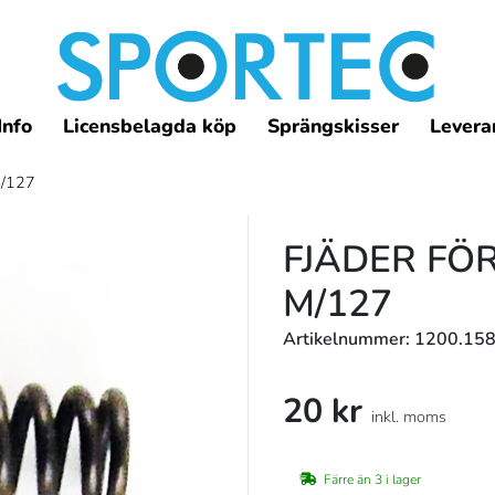
Info
Licensbelagda köp
Sprängskisser
Leveran
m/127
FJÄDER FÖ
M/127
Artikelnummer: 1200.158
20 kr
inkl. moms
Färre än 3 i lager