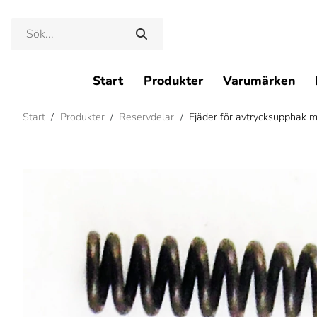
Start
Produkter
Varumärken
Start
/
Produkter
/
Reservdelar
/
Fjäder för avtrycksupphak 