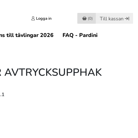
Till kassan
Logga in
(0)
s till tävlingar 2026
FAQ - Pardini
R AVTRYCKSUPPHAK
.1