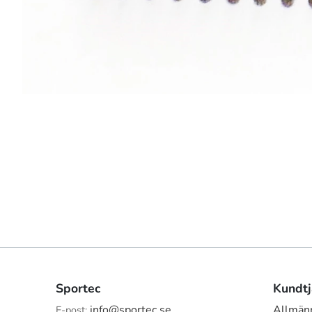
Sportec
Kundtj
info@sportec.se
Allmänn
E-post: