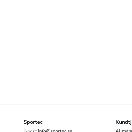
Sportec
Kundtj
info@sportec.se
Allmänn
E-post: