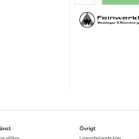
änst
Övrigt
a villkor
Licensbelagda köp