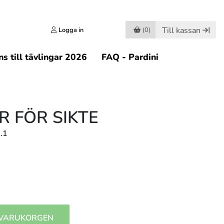
Till kassan
Logga in
(0)
s till tävlingar 2026
FAQ - Pardini
R FÖR SIKTE
.1
 VARUKORGEN