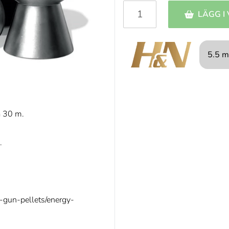
LÄGG I
5.5 m
a 30 m.
.
r-gun-pellets/energy-