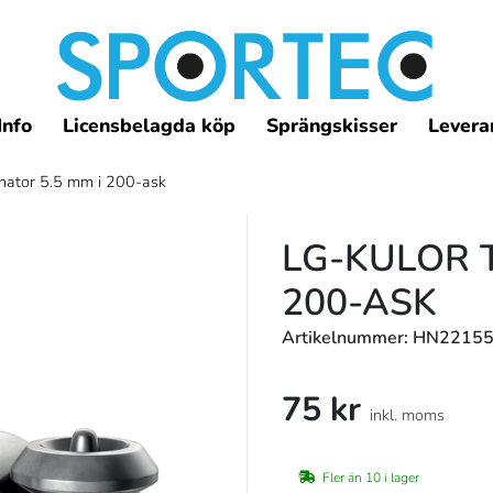
Info
Licensbelagda köp
Sprängskisser
Leveran
nator 5.5 mm i 200-ask
LG-KULOR 
200-ASK
Artikelnummer: HN2215
75 kr
inkl. moms
Fler än 10 i lager