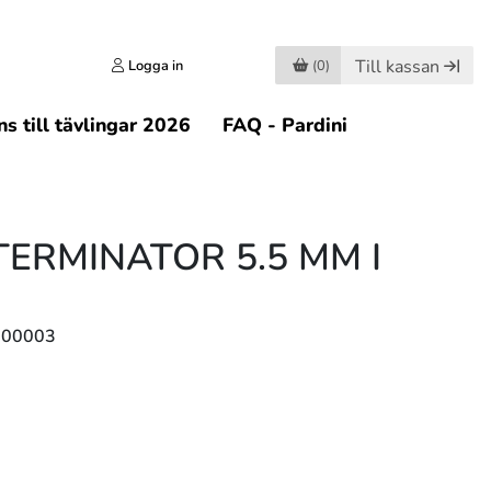
Till kassan
Logga in
(0)
s till tävlingar 2026
FAQ - Pardini
TERMINATOR 5.5 MM I
500003