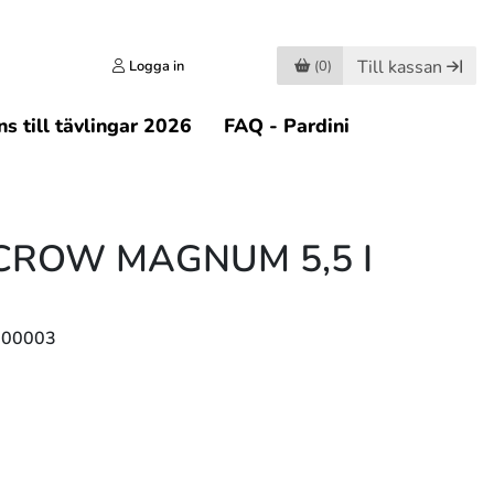
Till kassan
Logga in
(0)
s till tävlingar 2026
FAQ - Pardini
CROW MAGNUM 5,5 I
500003