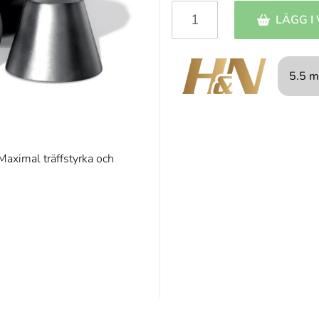
LÄGG I
5.5 m
Maximal träffstyrka och