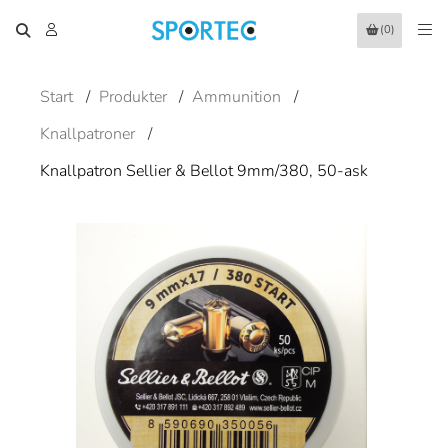
(0)
Start
/
Produkter
/
Ammunition
/
Knallpatroner
/
Knallpatron Sellier & Bellot 9mm/380, 50-ask