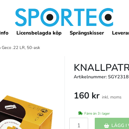
Info
Licensbelagda köp
Sprängskisser
Leveran
n Geco .22 LR, 50-ask
KNALLPATRO
Artikelnummer: SGY231
160 kr
inkl. moms
Färre än 3 i lager
LÄGG I