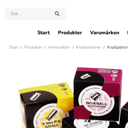
Start
Produkter
Varumärken
Start
/
Produkter
/
Ammunition
/
Knallpatroner
/
Knallpatro