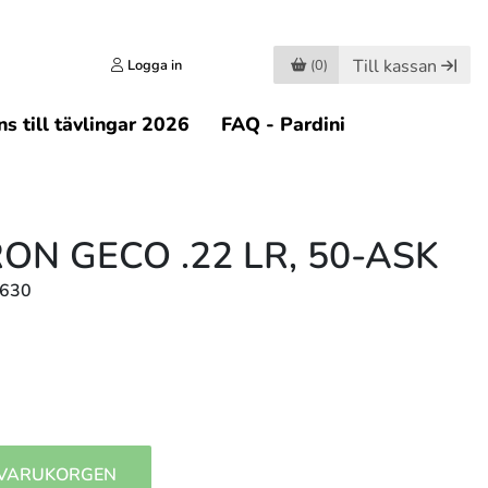
Till kassan
Logga in
(0)
s till tävlingar 2026
FAQ - Pardini
N GECO .22 LR, 50-ASK
8630
 VARUKORGEN