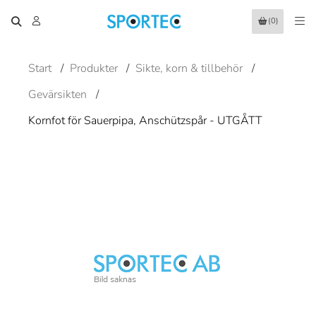
(0)
Start
/
Produkter
/
Sikte, korn & tillbehör
/
Gevärsikten
/
Kornfot för Sauerpipa, Anschützspår - UTGÅTT