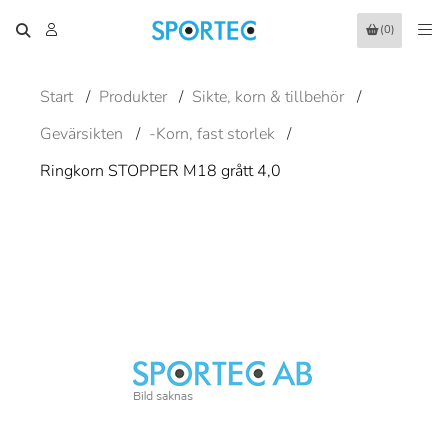
(0)
Start
/
Produkter
/
Sikte, korn & tillbehör
/
Gevärsikten
/
-Korn, fast storlek
/
Ringkorn STOPPER M18 grått 4,0