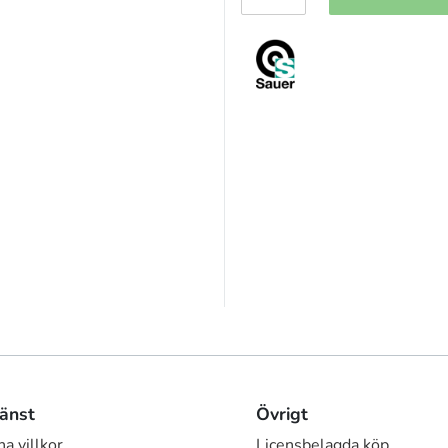
änst
Övrigt
a villkor
Licensbelagda köp