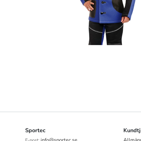
Sportec
Kundtj
info@sportec.se
Allmänn
E-post: