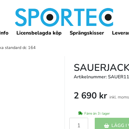
Info
Licensbelagda köp
Sprängskisser
Leveran
ka standard dc 164
SAUERJACK
Artikelnummer: SAUER1
2 690 kr
inkl. moms
Färre än 3 i lager
LÄGG I