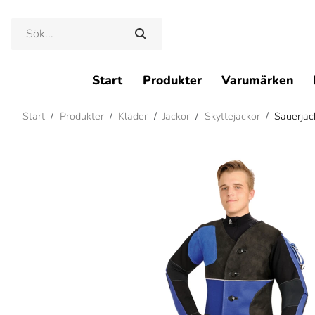
Start
Produkter
Varumärken
Start
/
Produkter
/
Kläder
/
Jackor
/
Skyttejackor
/
Sauerjac