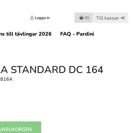
Till kassan
Logga in
(0)
s till tävlingar 2026
FAQ - Pardini
A STANDARD DC 164
18164
 VARUKORGEN